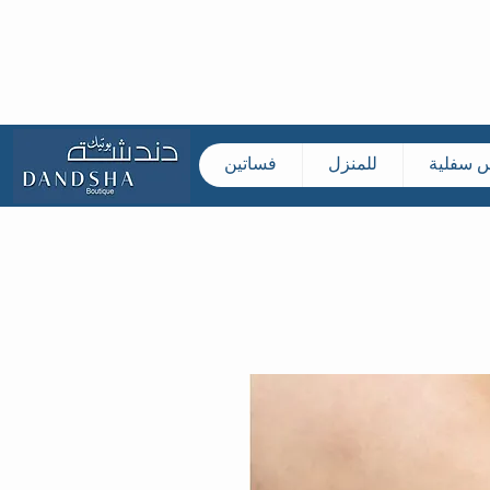
س سفلية
للمنزل
فساتين