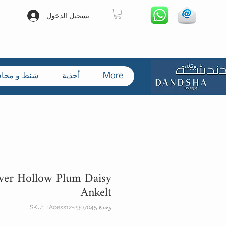
تسجيل الدخول
More
أحذية
شنط و محا
lver Hollow Plum Daisy
Ankelt
وحدة SKU: HAcess12-2307045