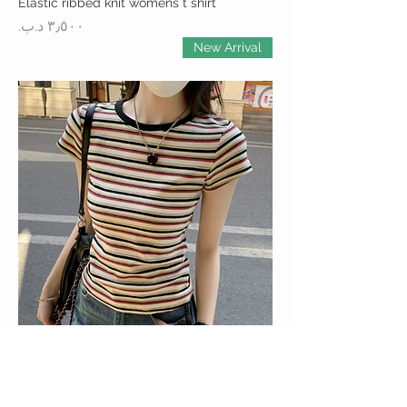
Elastic ribbed knit womens t shirt
السعر
New Arrival