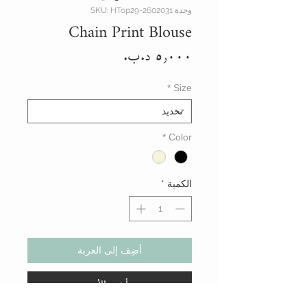
وحدة SKU: HTop29-2602031
Chain Print Blouse
السعر
*
Size
*
Color
الكمية
*
أضِف إلى العربة
أشتر الأن