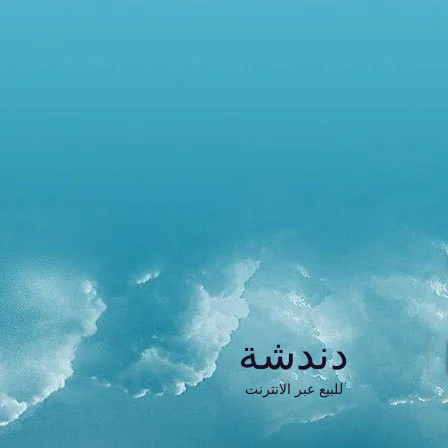
دندشة
للبيع عبر الانترنت