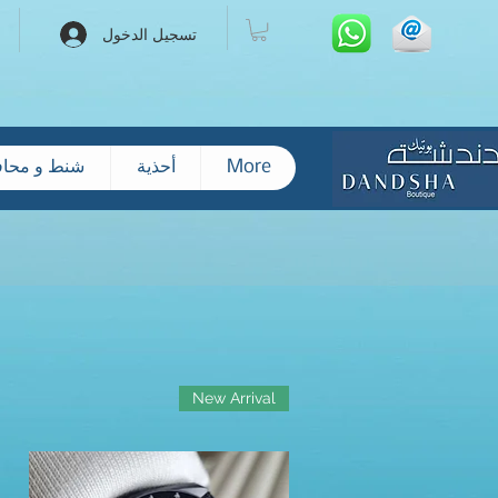
تسجيل الدخول
More
أحذية
شنط و محا
New Arrival