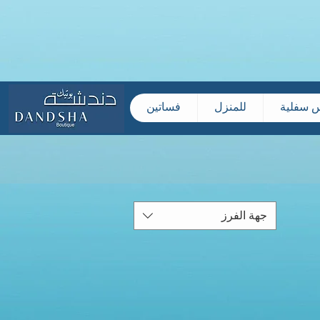
س سفلية
للمنزل
فساتين
جهة الفرز