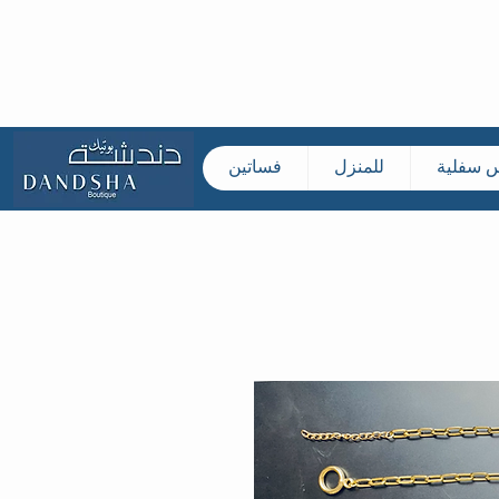
س سفلية
للمنزل
فساتين