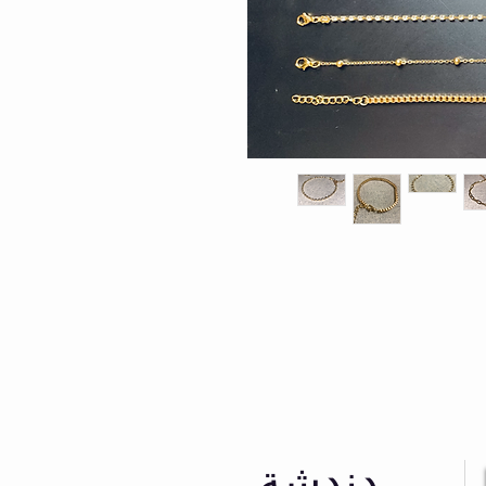
دندشة