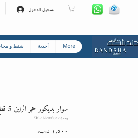
تسجيل الدخول
More
أحذية
شنط و محا
سوار بديكور حجر الراين 5 قطع
وحدة SKU: N2108042
السعر