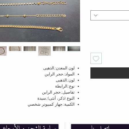
لون المعدن:,الذهيى
المواد:,حجر الراين
لون:,الذهبى
نوع:,الرابطة
تفاصيل:,حجر الراين
النوع (ذكر، أنثى):,سيدة
الكمية:,جهاز كمبيوتر شخصي
تصاميم:,كاجوال
اتصل بنا
سياسة الشحن و الأرجاع