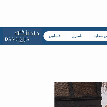
س سفلية
للمنزل
فساتين