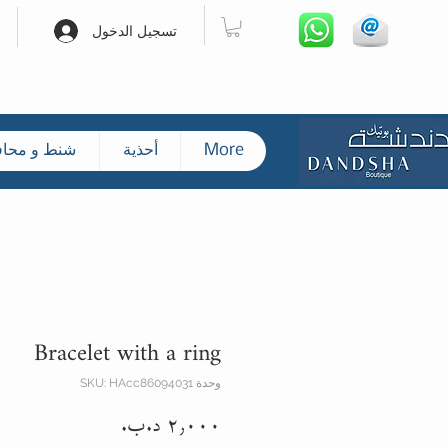
تسجيل الدخول
More
أحذية
شنط و محا
Bracelet with a ring
وحدة SKU: HAcc86094031
السعر