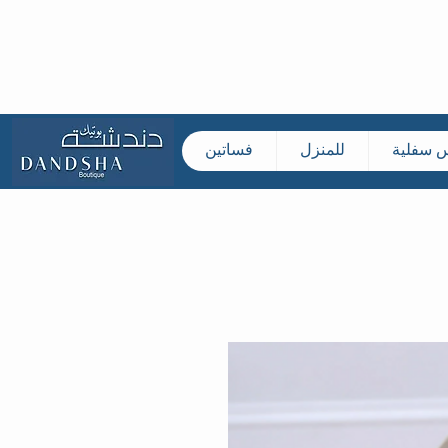
س سفلية
للمنزل
فساتين