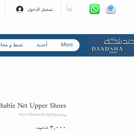
تسجيل الدخول
More
أحذية
شنط و محا
thable Net Upper Shoes
وحدة SKU: HShoes28-250835
السعر