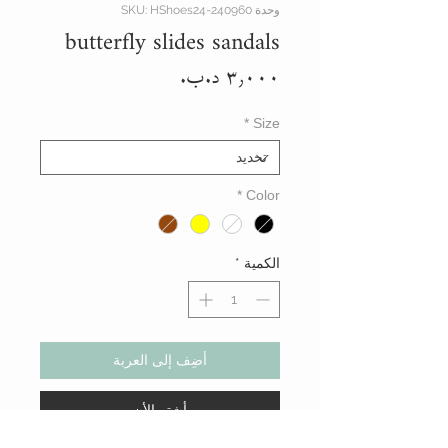
وحدة SKU: HShoes24-240960
butterfly slides sandals
السعر
*
Size
*
Color
الكمية
*
أضِف إلى العربة
أشتر الأن