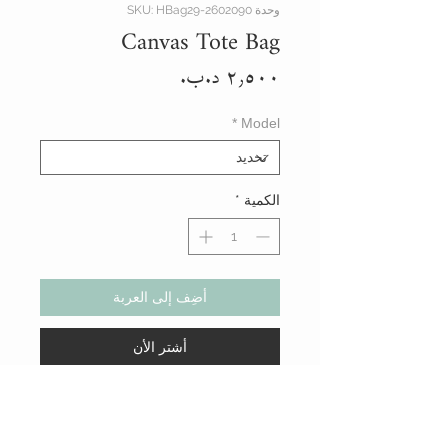
وحدة SKU: HBag29-2602090
Canvas Tote Bag
السعر
*
Model
الكمية
*
أضِف إلى العربة
أشتر الأن