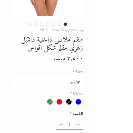
وحدة SKU: HSexy86093170
طقم ملابس داخلية دانتيل
زهري مقلم شكل اقواس
السعر
*
Size
*
Color
الكمية
*