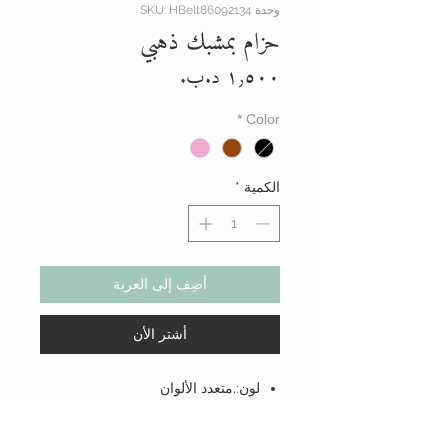
وحدة SKU: HBelt86092134
حزام بمشبك ذهبي
السعر
*
Color
الكمية
*
أضِف إلى العربة
أشتر الأن
لون:,متعدد الألوان
تصاميم:,كاجوال
نوع:,طقم حزام