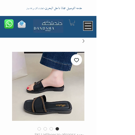
خدمه التوصيل مجانا داخل البحرين
-
للطلبات اكثر من 10 دينار
وحدة SKU: HShoes29-2602055