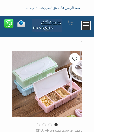
خدمه التوصيل مجانا داخل البحرين
-
للطلبات اكثر من 10 دينار
وحدة SKU: HHome22-240549