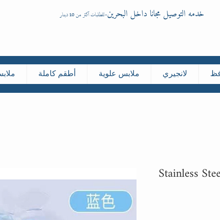
خدمه التوصيل مجانا داخل البحرين
-
للطلبات اكثر من 10 دينار
فظ
لانجيري
ملابس علوية
أطقم كاملة
ملاب
Stainless Ste