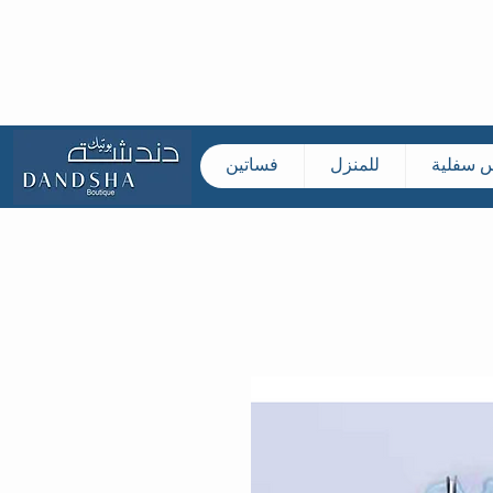
س سفلية
للمنزل
فساتين