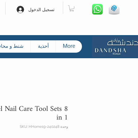
تسجيل الدخول
More
أحذية
شنط و محا
el Nail Care Tool Sets 8
in 1
وحدة SKU: HHome19-240248