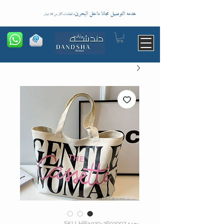
خدمه التوصيل مجانا داخل البحرين
-
للطلبات اكثر من 10 دينار
وحدة SKU: HBag29-2602097