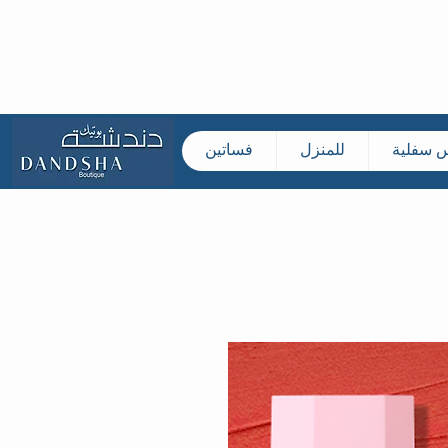
س سفلية
للمنزل
فساتين