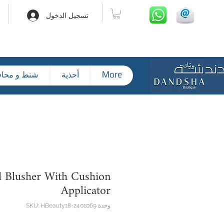
تسجيل الدخول
More
أحذية
شنط و محا
d Blusher With Cushion
Applicator
وحدة SKU: HBeauty18-2401069