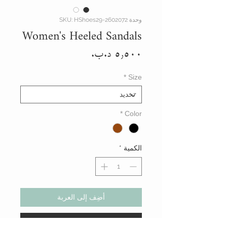
وحدة SKU: HShoes29-2602072
Women's Heeled Sandals
السعر
*
Size
*
Color
الكمية
*
أضِف إلى العربة
أشتر الأن